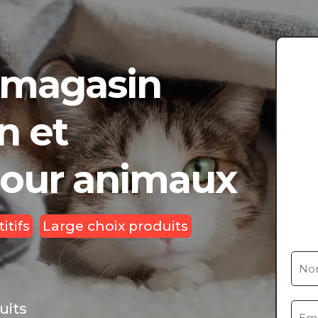
 magasin
n et
pour animaux
itifs
Large choix produits
uits