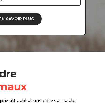
50 000€ à
❌ Non je n
Entre 1 et 
100 000€ 
EN SAVOIR PLUS
+ de 250 
ndre
imaux
ix attractif et une offre complète.