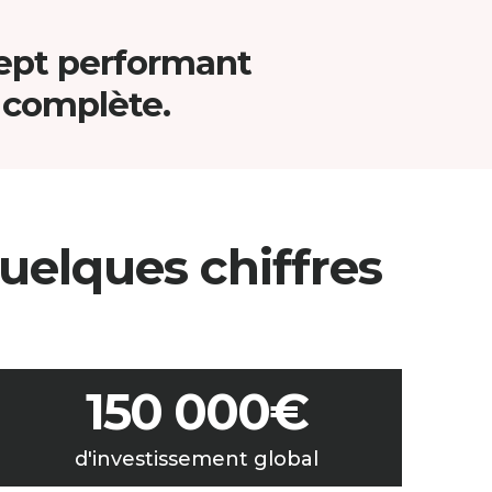
cept performant
e complète.
uelques chiffres
150 000€
d'investissement global